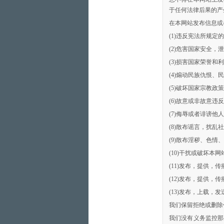
于任何法律后果的产
在本网站发布信息或
(1)违反宪法所规定
(2)危害国家安全
(3)损害国家荣誉和
(4)煽动民族仇恨、
(5)破坏国家宗教政
(6)故意或非故意
(7)侮辱或者诽谤
(8)散布谣言，扰乱
(9)散布淫秽、色
(10)干扰或破坏
(11)发布，提供
(12)发布，提供，
(13)发布，上载
我们保留拒绝或删除
我们没有义务监控那