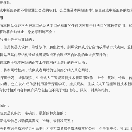
些条款。
或中断服务而不需要通知会员的权利。会员接受本网站随时行使更改或中断服务的权
用
向本网站保证不会把本网站及从本网站获取的任何内容用于非法目的或违禁使用。
权利将自动终止。您必须明确不会：
内容用于任何商业目的；
许可，使用机器人软件、蜘蛛软件、爬虫软件、刷屏软件或其它自动或手动方式访问、
对本网站及其内部结构造成或可能造成不合理或不合比例的重大负荷行为；
干扰或试图干扰本网站的正常工作或网站上进行的任何活动；
许可，将本网站框架，镜像或者网站的任何部分纳入其它网站。
基于深度学习、虚拟现实、生成式人工智能等新技术新应用制作、上传、复制、传送、
然内容。您在发布或传播利用基于深度学习、虚拟现实、生成式人工智能等新技术新
网有权对相关内容和账户采取包括但不限于增加标识、限制、封禁等措施。
保证：
注册信息是真实的、准确的、最新的和完整的；
时更新这些信息以确保其真实、准确、最新和完整；
周岁并具有民事权利能力和民事行为能力或者您是依法成立的公司、企事业单位、社团组