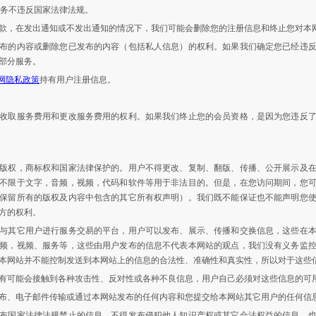
服务不违反国家法律法规。
款，在发出通知或不发出通知的情况下，我们可能会删除您的注册信息和终止您对本
布的内容或删除您已发布的内容（包括私人信息）的权利。如果我们确定您已经违
部分服务。
问网隐私政策
持有用户注册信息。
收取服务费用和更改服务费用的权利。如果我们终止您的会员资格，是因为您违反
版权，商标权和国家法律保护的。用户不得更改、复制、翻版、传播、公开展示及
不限于文字，音频，视频，代码和软件等用于非法目的。但是，在您访问期间，您
保留所有的版权及内容中包含的其它所有权声明）。我们既不能保证也不能声明您
方的权利。
与其它用户进行服务交易的平台，用户可以发布、展示、传播和交换信息，这些在
频，视频、服务等，这些由用户发布的信息不代表本网站的观点，我们没有义务监
本网站并不能控制发送到本网站上的信息的合法性、准确性和真实性，所以对于这些
有可能会接触到各种攻击性、反对性或各种不良信息，用户自己必须对这些信息的可
布、电子邮件传输或通过本网站发布的任何内容和您提交给本网站其它用户的任何信
布国家法律法规禁止的信息、不得发布侵犯他人知识产权或其它合法权益的信息，