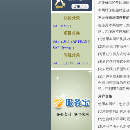
您要确保经常回顾这
本网站保留随时更改
职位分类
不允许非法或违禁使
在使用本网站时，您
SAP MM
(1)
款，您使用本网站的
项目分类
(1)使用本网站及其
SAP SD
(1)
SAP FICO
(1)
(2)未经我们书面
SAP Hybris
(1)
(3)通过任何方式
问题分类
(4)通过任何方式
SAP FICO
(19)
SAP PP
(3)
(5)未经我们书面
(5)用户不得利用
合成内容谎称为自
识，否则ERP顾问
用户资格
使用本网站，您必须
(1)您提交的所有
(2)您会维护和即
(3)您已年满十八