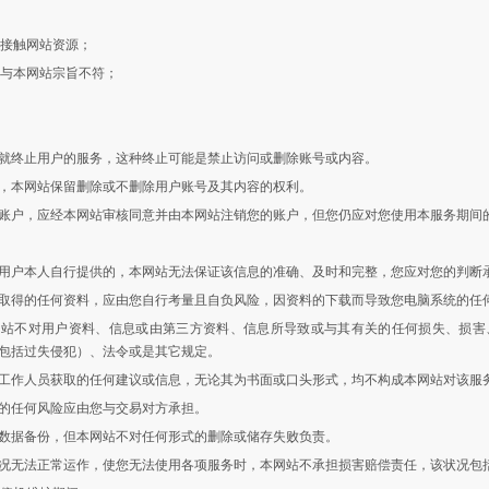
或接触网站资源；
式与本网站宗旨不符；
就终止用户的服务，这种终止可能是禁止访问或删除账号或内容。
，本网站保留删除或不删除用户账号及其内容的权利。
账户，应经本网站审核同意并由本网站注销您的账户，但您仍应对您使用本服务期间
用户本人自行提供的，本网站无法保证该信息的准确、及时和完整，您应对您的判断
取得的任何资料，应由您自行考量且自负风险，因资料的下载而导致您电脑系统的任
网站不对用户资料、信息或由第三方资料、信息所导致或与其有关的任何损失、损害
包括过失侵犯）、法令或是其它规定。
工作人员获取的任何建议或信息，无论其为书面或口头形式，均不构成本网站对该服
的任何风险应由您与交易对方承担。
数据备份，但本网站不对任何形式的删除或储存失败负责。
况无法正常运作，使您无法使用各项服务时，本网站不承担损害赔偿责任，该状况包