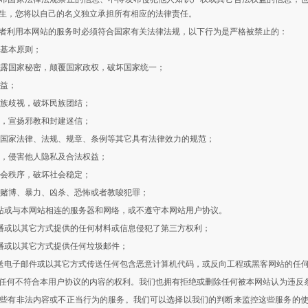
生，您将以自己的名义独立承担所有相应的法律责任。
者利用本网站的服务时必须符合国家有关法律法规，以下行为是严格被禁止的：
的基本原则；
，泄露国家秘密，颠覆国家政权，破坏国家统一；
利益；
民族歧视，破坏民族团结；
策，宣扬邪教和封建迷信；
违反国家法律、法规、规章、条例等其它具有法律效力的规范；
他人，侵害他人隐私及合法权益；
社会秩序，破坏社会稳定；
情、赌博、暴力、凶杀、恐怖或者教唆犯罪；
本网站或与本网站相连的服务器和网络，或不遵守本网站用户协议。
，传播或以其它方式提供的任何材料或信息侵犯了第三方权利；
传播或以其它方式提供任何垃圾邮件；
，发送电子邮件或以其它方式传送任何包含恶意计算机代码，或反向工程或黑客网站的任
任何不符合本用户协议的内容的权利。我们也拥有拒绝或删除任何被本网站认为违反
些有非法内容或不正当行为的服务。我们可以选择以我们的判断来监控这些服务的